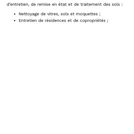
d’entretien, de remise en état et de traitement des sols :
Nettoyage de vitres, sols et moquettes ;
Entretien de résidences et de copropriétés ;
Remise en état après travaux ;
Traitement de sols (terre cuite, cristallisation,
métallisation et décapage).